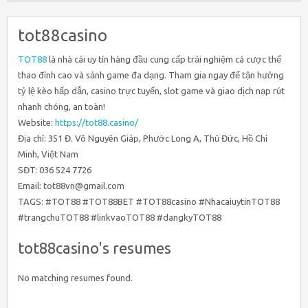
tot88casino
TOT88
là nhà cái uy tín hàng đầu cung cấp trải nghiệm cá cược thể
thao đỉnh cao và sảnh game đa dạng. Tham gia ngay để tận hưởng
tỷ lệ kèo hấp dẫn, casino trực tuyến, slot game và giao dịch nạp rút
nhanh chóng, an toàn!
Website:
https://tot88.casino/
Địa chỉ: 351 Đ. Võ Nguyên Giáp, Phước Long A, Thủ Đức, Hồ Chí
Minh, Việt Nam
SĐT: 036 524 7726
Email: tot88vn@gmail.com
TAGS: #TOT88 #TOT88BET #TOT88casino #NhacaiuytinTOT88
#trangchuTOT88 #linkvaoTOT88 #dangkyTOT88
tot88casino's resumes
No matching resumes found.