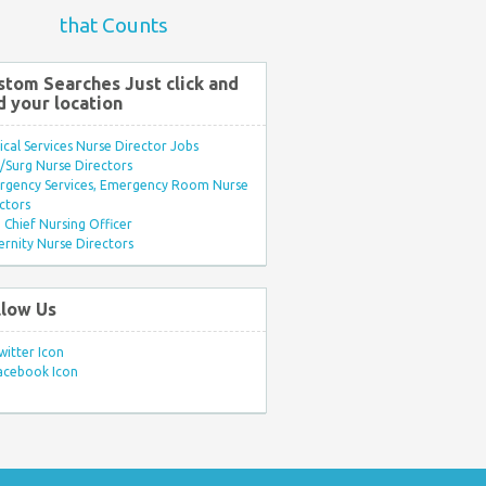
that Counts
stom Searches Just click and
d your location
ical Services Nurse Director Jobs
Surg Nurse Directors
rgency Services, Emergency Room Nurse
ctors
Chief Nursing Officer
rnity Nurse Directors
llow Us