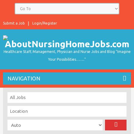
Submit a Job
Login/Register
Healthcare Staff, Management, Physician and Nurse Jobs and Blog "Imagine
Your Possibilities…….."
NAVIGATION