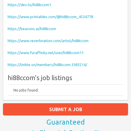
https://dev.to/hi88ccom1
https://www.printables.com/@hi88ccom_4534778
https://beacons.ai/hi88ccom
https://www.reverbnation.com/artist/hi88ccom
https://www.furaffinity.net/user/hi88ccom11
https://tinhte.vn/members/hi88ccom.3383214/
hi88ccom's job listings
No jobs found.
SUBMIT A JOB
Guaranteed