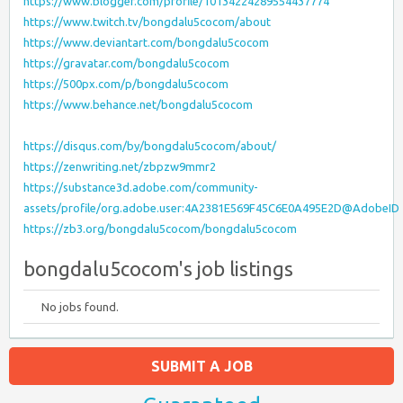
https://www.blogger.com/profile/10134224289554437774
https://www.twitch.tv/bongdalu5cocom/about
https://www.deviantart.com/bongdalu5cocom
https://gravatar.com/bongdalu5cocom
https://500px.com/p/bongdalu5cocom
https://www.behance.net/bongdalu5cocom
https://disqus.com/by/bongdalu5cocom/about/
https://zenwriting.net/zbpzw9mmr2
https://substance3d.adobe.com/community-
assets/profile/org.adobe.user:4A2381E569F45C6E0A495E2D@AdobeID
https://zb3.org/bongdalu5cocom/bongdalu5cocom
bongdalu5cocom's job listings
No jobs found.
SUBMIT A JOB