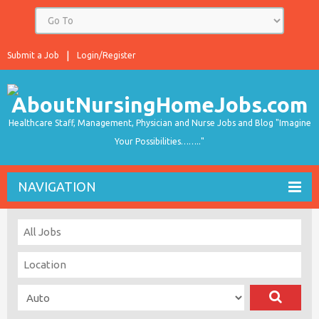
Submit a Job
Login/Register
Healthcare Staff, Management, Physician and Nurse Jobs and Blog "Imagine
Your Possibilities…….."
NAVIGATION